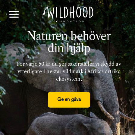
Naturen behöver
din hjälp
För varje 50 kr du ger säkerställer vi skydd av
ytterligare 1 hektar vildmark i Afrikas artrika
ekosystem.
Ge en gåva