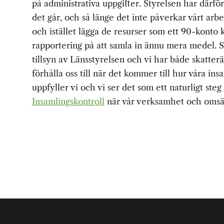
på administrativa uppgifter. Styrelsen har därför 
det går, och så länge det inte påverkar vårt arb
och istället
lägga de resurser som ett 90-konto k
rapportering på att samla in ännu mera medel. So
tillsyn av Länsstyrelsen och vi har både skatterät
förhålla oss till när det kommer till hur våra i
uppfyller vi och vi ser det som ett naturligt steg 
Insamlingskontroll
när vår verksamhet och omsä