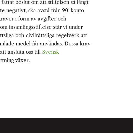
fattat beslut om att stiftelsen så långt
ete negativt, ska avstå från 90-konto
räver i form av avgifter och
m insamlingsstiftelse står vi under
tsliga och civilrättsliga regelverk att
nsamlade medel får användas. Dessa krav
att ansluta oss till
Svensk
ttning växer.